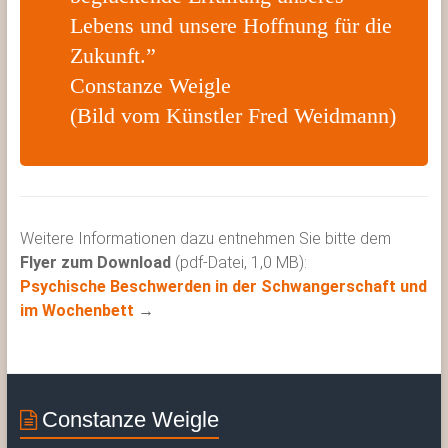
Lebens und unsere Hoffnung für die
Zukunft.”
Constanze Weigle
(Bild vom Künstler Fred Weidmann)
Weitere Informationen dazu entnehmen Sie bitte dem
Flyer zum Download
(pdf-Datei, 1,0 MB):
Psychische Beschwerden in der Schwangerschaft und
im Wochenbett
→
Constanze Weigle